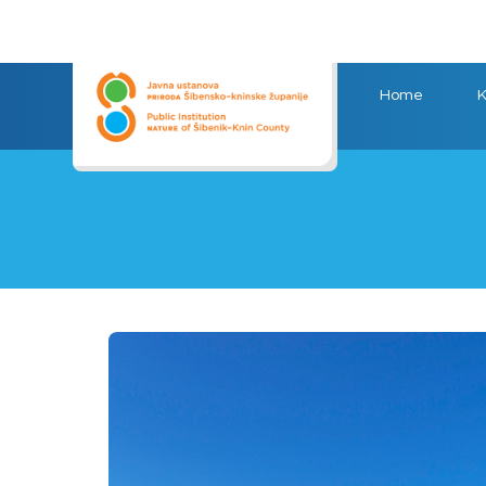
Home
K