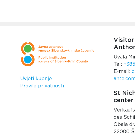
Visitor
Anthon
Uvala Mi
Tel:
+385
E-mail:
c
Uvjeti kupnje
ante.co
Pravila privatnosti
St Nich
center
Verkaufs
des Schif
Obala dr
22000 Š