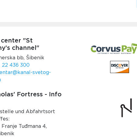
 center "St
y’s channel"
nerska bb, Šibenik
 22 436 300
entar@kanal-svetog-
m
olas' Fortress - Info
stelle und Abfahrtsort
fes:
. Franje Tuđmana 4,
ibenik