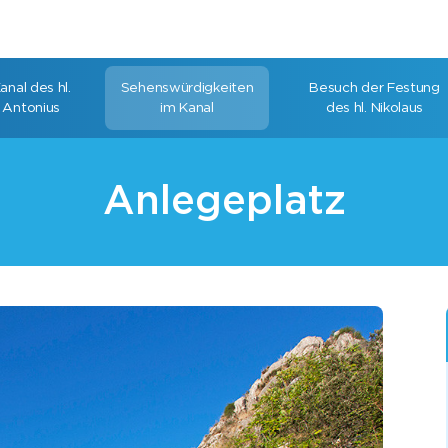
anal des hl.
Sehenswürdigkeiten
Besuch der Festung
Antonius
im Kanal
des hl. Nikolaus
Anlegeplatz