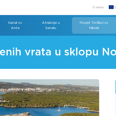
O nama
E
Kanal sv.
Atrakcije u
Posjet Tvrđavi sv.
Ante
kanalu
Nikole
enih vrata u sklopu No