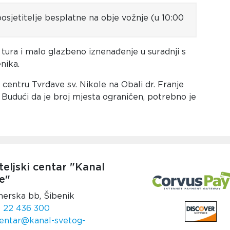
posjetitelje besplatne na obje vožnje
(u 10:00
 tura i malo glazbeno iznenađenje u suradnji s
nika.
centru Tvrđave sv. Nikole na Obali dr. Franje
. Budući da je broj mjesta ograničen, potrebno je
teljski centar "Kanal
e"
nerska bb, Šibenik
 22 436 300
entar@kanal-svetog-