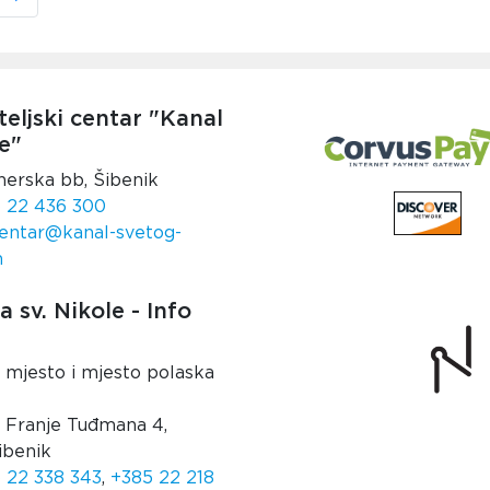
teljski centar "Kanal
e"
nerska bb, Šibenik
 22 436 300
entar@kanal-svetog-
m
 sv. Nikole - Info
 mjesto i mjesto polaska
. Franje Tuđmana 4,
ibenik
 22 338 343
,
+385 22 218