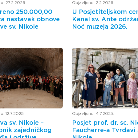
no: 27.2.2026.
Objavljeno: 2.2.2026.
reno 250.000,00
U Posjetiteljskom ce
a nastavak obnove
Kanal sv. Ante održa
ve sv. Nikole
Noć muzeja 2026.
o: 12.7.2025.
Objavljeno: 4.7.2025.
va sv. Nikole –
Posjet prof. dr. sc. N
ionik zajedničkog
Faucherre-a Tvrđavi 
eđa i održive
Nikole