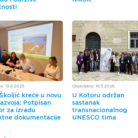
nosti
o: 13.6.2025.
Objavljeno: 16.5.2025.
Školjić kreće u novu
U Kotoru održan
razvoja: Potpisan
sastanak
r za izradu
transnacionalnog
ktne dokumentacije
UNESCO tima
›