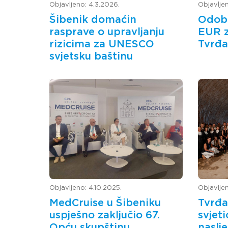
Objavljeno: 4.3.2026.
Objavlje
Šibenik domaćin
Odob
rasprave o upravljanju
EUR z
rizicima za UNESCO
Tvrđa
svjetsku baštinu
Objavljeno: 4.10.2025.
Objavljen
MedCruise u Šibeniku
Tvrđa
uspješno zaključio 67.
svjet
Opću skupštinu
naslj