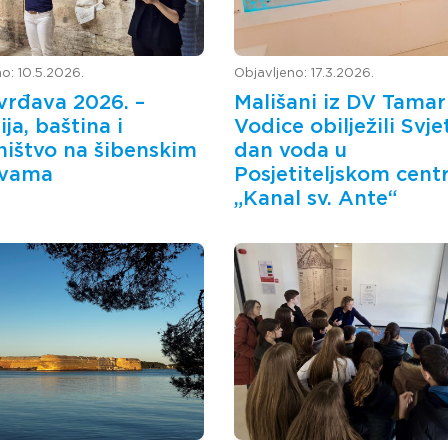
o: 10.5.2026.
Objavljeno: 17.3.2026.
vrđava 2026. –
Mališani iz DV Tamar
ija, baština i
Vodice obilježili Svje
ništvo na šibenskim
dan voda u
avama
Posjetiteljskom cent
„Kanal sv. Ante“