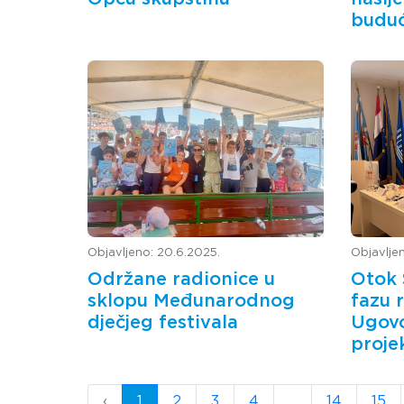
buduć
Objavljeno: 20.6.2025.
Objavljen
Održane radionice u
Otok 
sklopu Međunarodnog
fazu 
dječjeg festivala
Ugovo
proje
‹
1
2
3
4
...
14
15