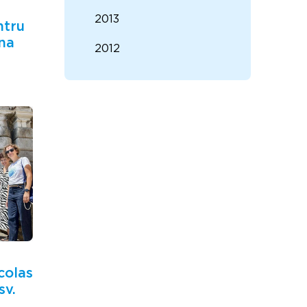
2013
ntru
na
2012
icolas
sv.