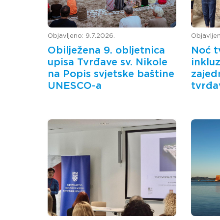
Objavljeno: 9.7.2026.
Objavljen
Obilježena 9. obljetnica
Noć t
upisa Tvrđave sv. Nikole
inkluz
na Popis svjetske baštine
zajed
UNESCO-a
tvrđ