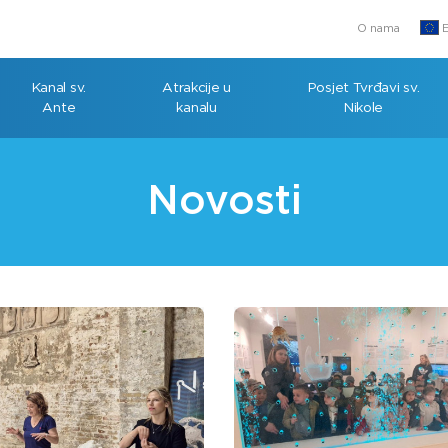
O nama
E
Kanal sv.
Atrakcije u
Posjet Tvrđavi sv.
Ante
kanalu
Nikole
Novosti