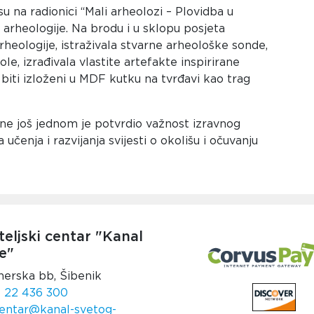
u na radionici “Mali arheolozi – Plovidba u
t arheologije. Na brodu i u sklopu posjeta
arheologije, istraživala stvarne arheološke sonde,
e, izrađivala vlastite artefakte inspirirane
 biti izloženi u MDF kutku na tvrđavi kao trag
tine još jednom je potvrdio važnost izravnog
 učenja i razvijanja svijesti o okolišu i očuvanju
teljski centar "Kanal
e"
nerska bb, Šibenik
 22 436 300
entar@kanal-svetog-