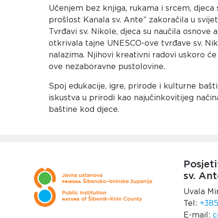
Učenjem bez knjiga, rukama i srcem, djeca s
prošlost Kanala sv. Ante” zakoračila u svije
Tvrđavi sv. Nikole, djeca su naučila osnove 
otkrivala tajne UNESCO-ove tvrđave sv. Nikol
nalazima. Njihovi kreativni radovi uskoro će
ove nezaboravne pustolovine.
Spoj edukacije, igre, prirode i kulturne baš
iskustva u prirodi kao najučinkovitijeg načina
baštine kod djece.
Posjeti
sv. Ant
Uvala Mi
Tel:
+385
E-mail:
c