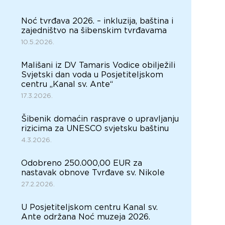
Noć tvrđava 2026. – inkluzija, baština i
zajedništvo na šibenskim tvrđavama
10.5.2026.
Mališani iz DV Tamaris Vodice obilježili
Svjetski dan voda u Posjetiteljskom
centru „Kanal sv. Ante“
17.3.2026.
Šibenik domaćin rasprave o upravljanju
rizicima za UNESCO svjetsku baštinu
4.3.2026.
Odobreno 250.000,00 EUR za
nastavak obnove Tvrđave sv. Nikole
27.2.2026.
U Posjetiteljskom centru Kanal sv.
Ante održana Noć muzeja 2026.