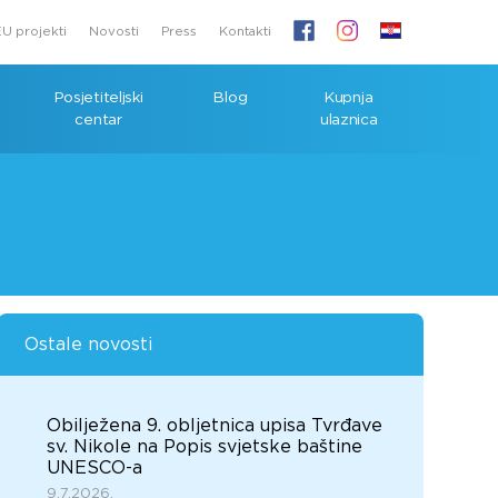
U projekti
Novosti
Press
Kontakti
Posjetiteljski
Blog
Kupnja
centar
ulaznica
Ostale novosti
Obilježena 9. obljetnica upisa Tvrđave
sv. Nikole na Popis svjetske baštine
UNESCO-a
9.7.2026.