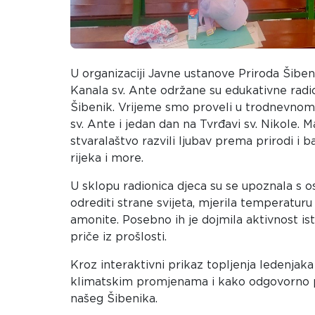
U organizaciji Javne ustanove Priroda Šibe
Kanala sv. Ante održane su edukativne rad
Šibenik. Vrijeme smo proveli u trodnevnom 
sv. Ante i jedan dan na Tvrđavi sv. Nikole. Ma
stvaralaštvo razvili ljubav prema prirodi i 
rijeka i more.
U sklopu radionica djeca su se upoznala s o
odrediti strane svijeta, mjerila temperaturu 
amonite. Posebno ih je dojmila aktivnost istr
priče iz prošlosti.
Kroz interaktivni prikaz topljenja ledenjaka
klimatskim promjenama i kako odgovorno po
našeg Šibenika.