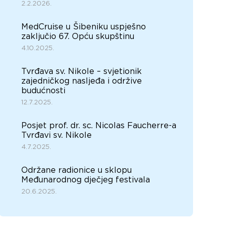
2.2.2026.
MedCruise u Šibeniku uspješno
zaključio 67. Opću skupštinu
4.10.2025.
Tvrđava sv. Nikole – svjetionik
zajedničkog nasljeđa i održive
budućnosti
12.7.2025.
Posjet prof. dr. sc. Nicolas Faucherre-a
Tvrđavi sv. Nikole
4.7.2025.
Održane radionice u sklopu
Međunarodnog dječjeg festivala
20.6.2025.