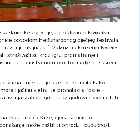
nsko-kninske županije, u predivnom krajoliku
ionice povodom Međunarodnog dječjeg festivala
druženju, uključujući 2 dana u okruženju Kanala
li istraživači su kroz igru, promatranje i
baštini – u jedinstvenom prostoru gdje se susreću
snovama orijentacije u prostoru, učila kako
mora i jačinu vjetra, te pronalazila fosile –
aživanja stabala, gdje su iz godova naučili čitati
 na maketi ušća Krke, djeca su učila o
našanje može zaštititi prirodu i budućnost