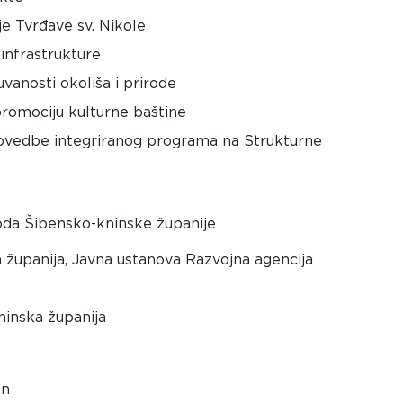
je Tvrđave sv. Nikole
 infrastrukture
vanosti okoliša i prirode
promociju kulturne baštine
rovedbe integriranog programa na Strukturne
da Šibensko-kninske županije
upanija, Javna ustanova Razvojna agencija
inska županija
kn