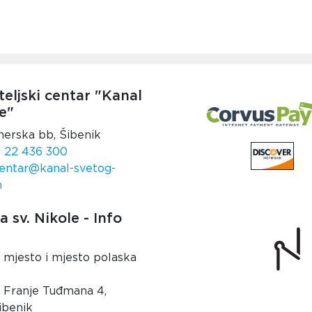
teljski centar "Kanal
e"
nerska bb, Šibenik
 22 436 300
entar@kanal-svetog-
m
 sv. Nikole - Info
 mjesto i mjesto polaska
. Franje Tuđmana 4,
ibenik