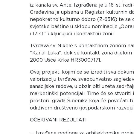
iz kanala sv. Ante. Izgrađena je u 16. st. ra
Građevina je upisana u Registar kulturnih 
nepokretno kulturno dobro (Z-6516) te se 
svjetske baštine u sklopu nominacije „Obra
i 17. st.“ uključujući i kontaktnu zonu.
Tvrđava sv. Nikole s kontaktnom zonom nal
''Kanal-Luka'', dok se kontakt zona dijelo
2000 Ušće Krke HR30007171.
Ovaj projekt, kojim će se izraditi sva dokum
valorizaciju tvrđave, sveobuhvatno sagledav
sanacijske radove, u obzir biti uzeta sadržajna
marketinški potencijali. Time će se stvoriti 
prostoru grada Šibenika koja će povećati turi
održivom društveno gospodarskom razvoju na
OČEKIVANI REZULTATI
Izrađene podloge za arhitektonske proj