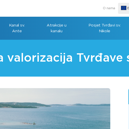
O nama
E
Kanal sv.
Atrakcije u
Posjet Tvrđavi sv.
Ante
kanalu
Nikole
a valorizacija Tvrđave 