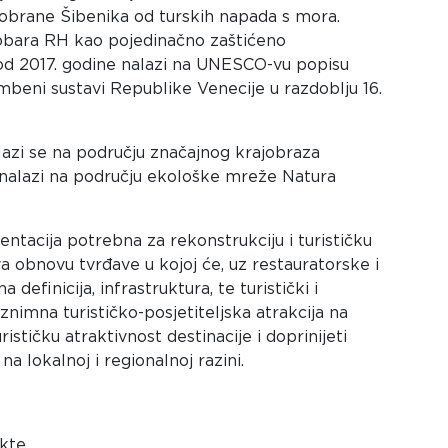
di obrane Šibenika od turskih napada s mora.
dobara RH kao pojedinačno zaštićeno
od 2017. godine nalazi na UNESCO-vu popisu
mbeni sustavi Republike Venecije u razdoblju 16.
azi se na području značajnog krajobraza
m nalazi na području ekološke mreže Natura
entacija potrebna za rekonstrukciju i turističku
a obnovu tvrđave u kojoj će, uz restauratorske i
 definicija, infrastruktura, te turistički i
iznimna turističko-posjetiteljska atrakcija na
stičku atraktivnost destinacije i doprinijeti
 lokalnoj i regionalnoj razini.
ekte