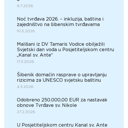
9.7.2026.
Noć tvrđava 2026. – inkluzija, baština i
zajedništvo na šibenskim tvrđavama
10.5.2026.
Mališani iz DV Tamaris Vodice obilježili
Svjetski dan voda u Posjetiteljskom centru
„Kanal sv. Ante“
17.3.2026.
Šibenik domaćin rasprave o upravljanju
rizicima za UNESCO svjetsku baštinu
4.3.2026.
Odobreno 250.000,00 EUR za nastavak
obnove Tvrđave sv. Nikole
27.2.2026.
U Posjetiteljskom centru Kanal sv. Ante