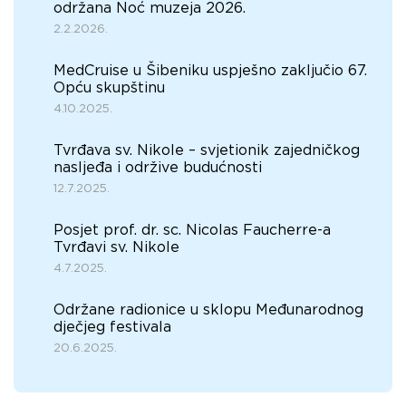
održana Noć muzeja 2026.
2.2.2026.
MedCruise u Šibeniku uspješno zaključio 67.
Opću skupštinu
4.10.2025.
Tvrđava sv. Nikole – svjetionik zajedničkog
nasljeđa i održive budućnosti
12.7.2025.
Posjet prof. dr. sc. Nicolas Faucherre-a
Tvrđavi sv. Nikole
4.7.2025.
Održane radionice u sklopu Međunarodnog
dječjeg festivala
20.6.2025.