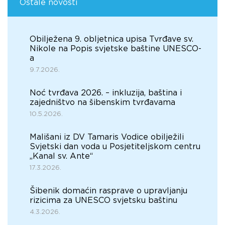
Ostale novosti
Obilježena 9. obljetnica upisa Tvrđave sv.
Nikole na Popis svjetske baštine UNESCO-
a
9.7.2026.
Noć tvrđava 2026. – inkluzija, baština i
zajedništvo na šibenskim tvrđavama
10.5.2026.
Mališani iz DV Tamaris Vodice obilježili
Svjetski dan voda u Posjetiteljskom centru
„Kanal sv. Ante“
17.3.2026.
Šibenik domaćin rasprave o upravljanju
rizicima za UNESCO svjetsku baštinu
4.3.2026.