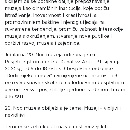
s ciljem da se potakne daljnje prepoznavanje
muzeja kao dinamičnih institucija, koje potiču
istraživanje, inovativnost i kreativnost, a
promoviranjem baštine i njenog utjecaja na
suvremene tendencije, promiču važnost interakcije
muzeja s okruženjem, stvaranje nove publike i
održivi razvoj muzeja i zajednice.
Jubilarna 20. Noć muzeja održana je i u
Posjetiteljskom centru ,,Kanal sv. Ante"
31. siječnja
2025.g., od 9 do 18 sati
, s 3 besplatne radionice
,,Dodir rijeke i mora'' namijenjene učenicima 1. i 3.
razreda osnovne škole te cjelodnevnim besplatnim
ulazom za sve posjetitelje i jednom vođenom turom
u 16 sati.
20. Noć muzeja obilježila je tema:
Muzeji – vidljivi i
nevidljivi
Temom se želi ukazati na važnost muzejskih