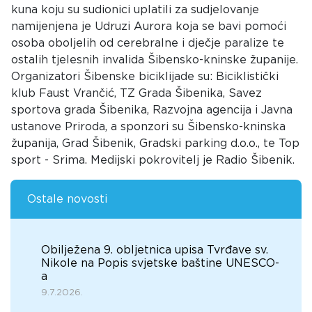
kuna koju su sudionici uplatili za sudjelovanje
namijenjena je Udruzi Aurora koja se bavi pomoći
osoba oboljelih od cerebralne i dječje paralize te
ostalih tjelesnih invalida Šibensko-kninske županije.
Organizatori Šibenske biciklijade su: Biciklistički
klub Faust Vrančić, TZ Grada Šibenika, Savez
sportova grada Šibenika, Razvojna agencija i Javna
ustanove Priroda, a sponzori su Šibensko-kninska
županija, Grad Šibenik, Gradski parking d.o.o., te Top
sport - Srima. Medijski pokrovitelj je Radio Šibenik.
Ostale novosti
Obilježena 9. obljetnica upisa Tvrđave sv.
Nikole na Popis svjetske baštine UNESCO-
a
9.7.2026.