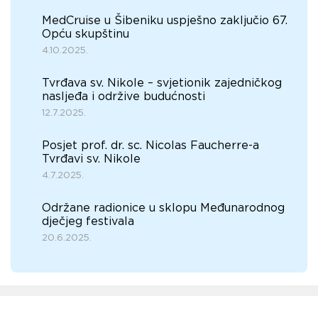
MedCruise u Šibeniku uspješno zaključio 67.
Opću skupštinu
4.10.2025.
Tvrđava sv. Nikole – svjetionik zajedničkog
nasljeđa i održive budućnosti
12.7.2025.
Posjet prof. dr. sc. Nicolas Faucherre-a
Tvrđavi sv. Nikole
4.7.2025.
Održane radionice u sklopu Međunarodnog
dječjeg festivala
20.6.2025.