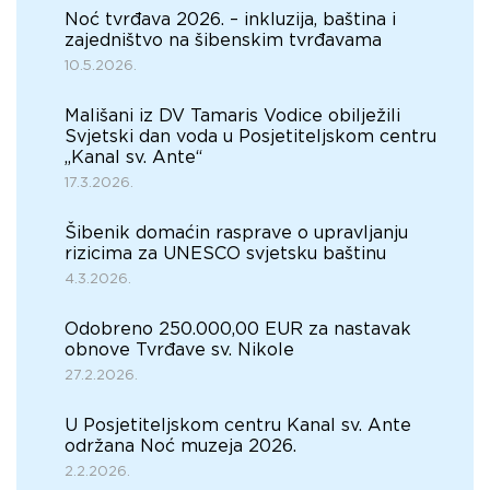
Noć tvrđava 2026. – inkluzija, baština i
zajedništvo na šibenskim tvrđavama
10.5.2026.
Mališani iz DV Tamaris Vodice obilježili
Svjetski dan voda u Posjetiteljskom centru
„Kanal sv. Ante“
17.3.2026.
Šibenik domaćin rasprave o upravljanju
rizicima za UNESCO svjetsku baštinu
4.3.2026.
Odobreno 250.000,00 EUR za nastavak
obnove Tvrđave sv. Nikole
27.2.2026.
U Posjetiteljskom centru Kanal sv. Ante
održana Noć muzeja 2026.
2.2.2026.