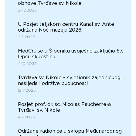
obnove Tvrđave sv. Nikole
27.2.2026.
U Posjetiteljskom centru Kanal sv. Ante
održana Noć muzeja 2026.
2.2.2026.
MedCruise u Šibeniku uspješno zaključio 67.
Opću skupštinu
4.10.2025.
Tvrđava sv. Nikole – svjetionik zajedničkog
nasljeđa i održive budućnosti
12.7.2025.
Posjet prof. dr. sc. Nicolas Faucherre-a
Tvrđavi sv. Nikole
4.7.2025.
Održane radionice u sklopu Međunarodnog