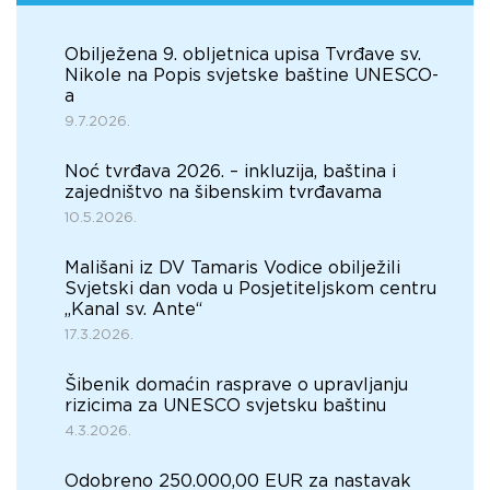
Obilježena 9. obljetnica upisa Tvrđave sv.
Nikole na Popis svjetske baštine UNESCO-
a
9.7.2026.
Noć tvrđava 2026. – inkluzija, baština i
zajedništvo na šibenskim tvrđavama
10.5.2026.
Mališani iz DV Tamaris Vodice obilježili
Svjetski dan voda u Posjetiteljskom centru
„Kanal sv. Ante“
17.3.2026.
Šibenik domaćin rasprave o upravljanju
rizicima za UNESCO svjetsku baštinu
4.3.2026.
Odobreno 250.000,00 EUR za nastavak