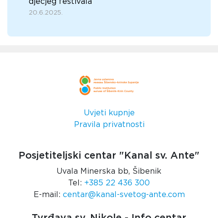
dječjeg festivala
20.6.2025.
Uvjeti kupnje
Pravila privatnosti
Posjetiteljski centar "Kanal sv. Ante"
Uvala Minerska bb, Šibenik
Tel:
+385 22 436 300
E-mail:
centar@kanal-svetog-ante.com
Tvrđava sv. Nikole - Info centar