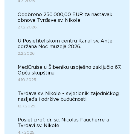
4.3.2026.
Odobreno 250.000,00 EUR za nastavak
obnove Tvrđave sv. Nikole
27.2.2026.
U Posjetiteljskom centru Kanal sv. Ante
održana Noć muzeja 2026.
2.2.2026.
MedCruise u Šibeniku uspješno zaključio 67.
Opću skupštinu
4.10.2025.
Tvrđava sv. Nikole – svjetionik zajedničkog
nasljeđa i održive budućnosti
12.7.2025.
Posjet prof. dr. sc. Nicolas Faucherre-a
Tvrđavi sv. Nikole
4.7.2025.