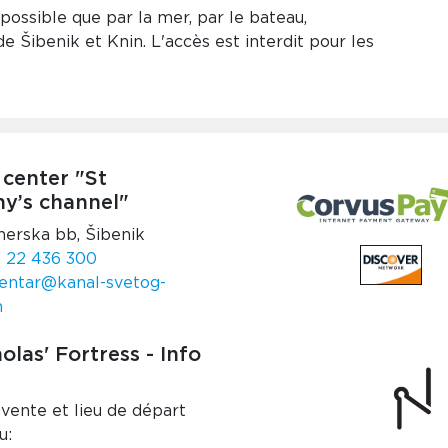
 possible que par la mer, par le bateau,
de Šibenik et Knin. L'accès est interdit pour les
 center "St
y’s channel"
nerska bb, Šibenik
 22 436 300
entar@kanal-svetog-
m
olas' Fortress - Info
 vente et lieu de départ
u: